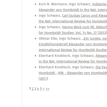
Kurt-R. Biermann, Ingo Schwarz,
Indianis
Alexander von Humboldt in the Net. Intern
Ingo Schwarz,
Carl Gustav Carus und Alex
the Net. International Review for Humbold
Ingo Schwarz,
Hanno Beck zum 90. Gebur
for Humboldt Studies: Vol. 14 No. 27 (2013)
Ottmar Ette, Ingo Schwarz,
„Ein junges, ne
Empfehlungsbrief Alexander von Humbold
International Review for Humboldt Studies:
Eberhard Knobloch, Ingo Schwarz,
Alexan
in the Net. International Review for Humbol
Eberhard Knobloch, Ingo Schwarz,
Die Fe
Humboldt
,
HiN - Alexander von Humboldt i
(2011)
1
2
3
4
5
>
>>