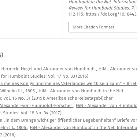
Humboldt in the Net. Internation
Review for Humboldt Studies
,
7
(1
112-115.
https://doi.org/10.1844
More Citation Formats
s)
h Herneck: Hegel und Alexander von Humboldt
,
HiN - Alexander v
for Humboldt Studies: Vol. 17 No. 33 (2016)
s meines Königs und meines Vaterlandes werth sein kann“ – Brief
ilhelm III., 1805
,
HiN - Alexander von Humboldt in the Net.
: Vol. 16 No. 31 (2015): Amerikanische Reisetagebücher
 Alexander-von-Humboldt-Forscher
,
HiN - Alexander von Humbold
 Studies: Vol. 18 No. 34 (2017)
n „in dem Drange wichtiger öffentlicher Begebenheiten“ Briefe vo
lm III., 1806
,
HiN - Alexander von Humboldt in the Net. Internati
2 (2016)