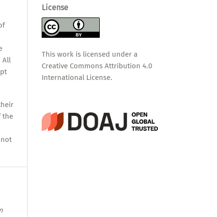
License
,
of
e
This work is licensed under a
 All
Creative Commons Attribution 4.0
pt
International License
.
their
f the
nnot
n