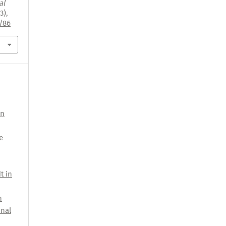
al
3),
3/86
on
e
t in
n
onal