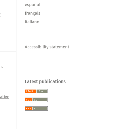
español
français
r
italiano
Accessibility statement
h,
Latest publications
ative
l