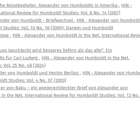
che Reisebegleiter. Alexander von Humboldts in Amerika
,
HiN -
ational Review for Humboldt Studies: Vol. 8 No. 14 (2007)
ander von Humboldt - Briefwechsel
,
HiN - Alexander von Humboldt
t Studies: Vol. 10 No. 18 (2009): Darwin und Humboldt
tstag
,
HiN - Alexander von Humboldt in the Net. International Rev
ues Geschlecht wird besseres liefern als das alte“. Ein
ts für Carl Ludwig
,
HiN - Alexander von Humboldt in the Net.
 Vol. 25 No. 48 (2024)
der von Humboldt und Hector Berlioz
,
HiN - Alexander von Humb
dt Studies: Vol. 4 No. 07 (2003)
uer von Baku – ein wiederentdeckter Brief von Alexander von
n the Net. International Review for Humboldt Studies: Vol. 12 No.