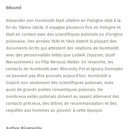
Résumé
Alexander von Humboldt était célèbre en Pologne déjà à la
fin du 18ème siècle. Il voyagea plusieurs fois en Pologne et
était en contact avec des scientifiques polonais ou d‘origine
polonaise. Des années 1830 et 1840 datent la plupart des
documents écrits qui attestent des relations de Humboldt
avec des personnalités telles que Ludwik Zejszner, Józef
Waraszkiewicz ou Filip Neryusz Walter. En revanche, les
contacts de Humboldt avec Wincenty Pol et Ignacy Domeyko
ne peuvent pas être prouvés aujourd‘hui. Humboldt a
inspiré non seulement des scientifiques polonais, mais
aussi de grands poètes romantiques polonais. De
nombreux exilés polonais doivent au savant allemand des
contacts précieux, des lettres de recommandation et des
requêtes aux hommes au pouvoir à cette époque.
Author Biography