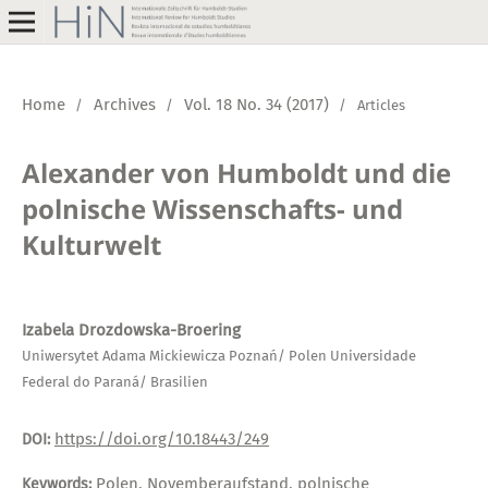
Home
Archives
Vol. 18 No. 34 (2017)
/
/
/
Articles
Alexander von Humboldt und die
polnische Wissenschafts- und
Kulturwelt
Izabela Drozdowska-Broering
Uniwersytet Adama Mickiewicza Poznań/ Polen Universidade
Federal do Paraná/ Brasilien
https://doi.org/10.18443/249
DOI:
Polen, Novemberaufstand, polnische
Keywords: