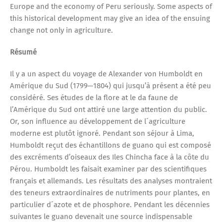
Europe and the economy of Peru seriously. Some aspects of
this historical development may give an idea of the ensuing
change not only in agriculture.
Résumé
Il y a un aspect du voyage de Alexander von Humboldt en
Amérique du Sud (1799─1804) qui jusqu’à présent a été peu
considéré. Ses études de la flore at le da faune de
l’Amérique du Sud ont attiré une large attention du public.
Or, son influence au développement de l´agriculture
moderne est plutôt ignoré. Pendant son séjour à Lima,
Humboldt reçut des échantillons de guano qui est composé
des excréments d’oiseaux des Iles Chincha face à la côte du
Pérou. Humboldt les faisait examiner par des scientifiques
français et allemands. Les résultats des analyses montraient
des teneurs extraordinaires de nutriments pour plantes, en
particulier d´azote et de phosphore. Pendant les décennies
suivantes le guano devenait une source indispensable