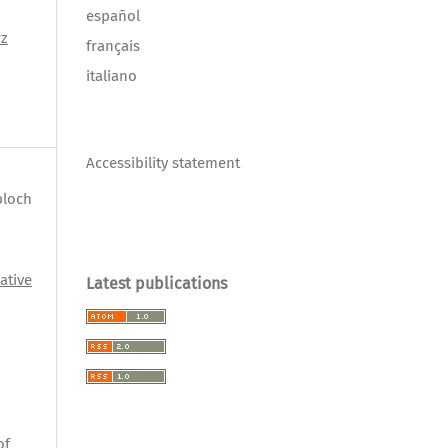
español
rz
français
italiano
Accessibility statement
bloch
ative
Latest publications
l
,
of