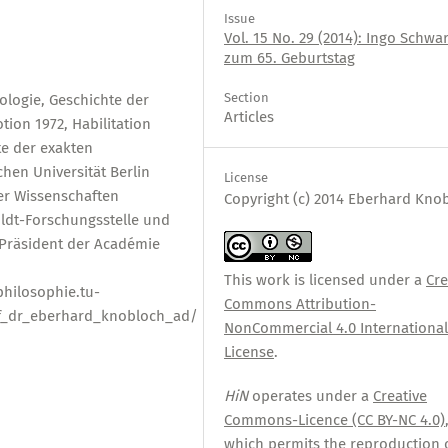
Issue
Vol. 15 No. 29 (2014): Ingo Schwa
zum 65. Geburtstag
Section
ologie, Geschichte der
Articles
ion 1972, Habilitation
te der exakten
hen Universität Berlin
License
er Wissenschaften
Copyright (c) 2014 Eberhard Kno
ldt-Forschungsstelle und
 Präsident der Académie
This work is licensed under a
Cre
hilosophie.tu-
Commons Attribution-
of_dr_eberhard_knobloch_ad/
NonCommercial 4.0 Internationa
License
.
HiN
operates under a
Creative
Commons-Licence (CC BY-NC 4.0)
which permits the reproduction 