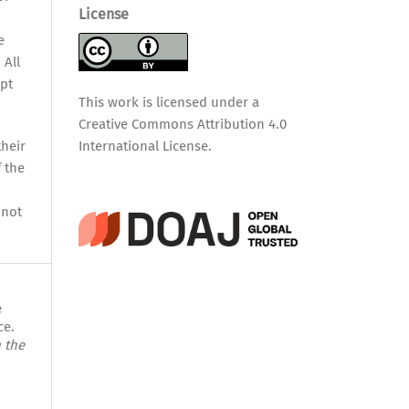
License
e
 All
pt
This work is licensed under a
Creative Commons Attribution 4.0
International License
.
their
f the
nnot
e
ce.
 the