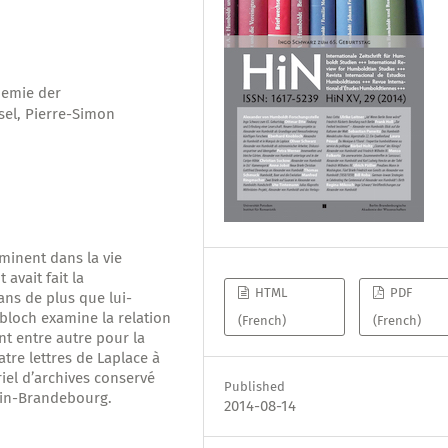
demie der
sel, Pierre-Simon
minent dans la vie
avait fait la
HTML
PDF
ans de plus que lui-
bloch examine la relation
(French)
(French)
nt entre autre pour la
tre lettres de Laplace à
iel d’archives conservé
Published
lin-Brandebourg.
2014-08-14