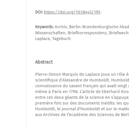
https://doi.org/10.18443/195
DOI:
Archiv, Berlin-Brandenburgische Aka
Keywords:
Wissenschaften, Briefkorrespondenz, Briefwech
Laplace, Tagebuch
Abstract
Pierre-Simon Marquis de Laplace joua un rôle é
scientifique d’Alexandre de Humboldt. Humboldt 
connaissance du savant français qui avait vingt 
même à Paris en 1798. L’article de Eberhard Kno
entre ces deux géants de la science en s’appuya
première fois sur des documents inédits: les qua
Humboldt, le journal d’Humboldt et sur le matér
aux Archives de l’Académie des Sciences de Ber