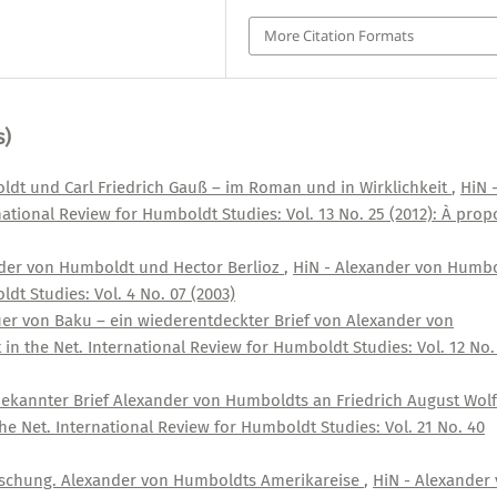
More Citation Formats
s)
dt und Carl Friedrich Gauß – im Roman und in Wirklichkeit
,
HiN 
ational Review for Humboldt Studies: Vol. 13 No. 25 (2012): À prop
der von Humboldt und Hector Berlioz
,
HiN - Alexander von Humb
dt Studies: Vol. 4 No. 07 (2003)
uer von Baku – ein wiederentdeckter Brief von Alexander von
n the Net. International Review for Humboldt Studies: Vol. 12 No.
ekannter Brief Alexander von Humboldts an Friedrich August Wolf
e Net. International Review for Humboldt Studies: Vol. 21 No. 40
schung. Alexander von Humboldts Amerikareise
,
HiN - Alexander