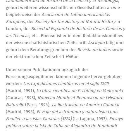
Latinoamericana de Historia de la Ciencia y la Tecnología
,
gehört weiteren wissenschaftlichen Gesellschaften an wie
beipielsweise der
Asociación de Latinoamericanistas
Europeos
, der
Society for the History of Natural History
in
London, der
Sociedad Española de Historia de las Ciencias y
las Técnicas
, etc.. Ebenso ist er in dem Redaktionskomitees
der wissenschaftshistorischen Zeitschrift
Asclepio
tätig und
gehört dem Beratungsgremium der
Revista de Indias
sowie
der elektronischen Zeitschrift
HiN
an.
Unter seinen Publikationen bezüglich der
Forschungsexpeditionen können folgende hervorgehoben
werden:
Las expediciones científicas en el siglo XVIII
(Madrid, 1991),
La obra científica de P. Löfling en Venezuela
(Caracas, 1993),
Nouveau Monde et Renouveau de l'Histoire
Naturelle
(Paris, 1994),
La Ilustración en América Colonial
(Madrid, 1995),
El viaje del astrónomo y naturalista Louis
Feuillée a las Islas Canarias (1724)
(La Laguna, 1997),
Ensayo
político sobre la Isla de Cuba de Alejandro de Humboldt