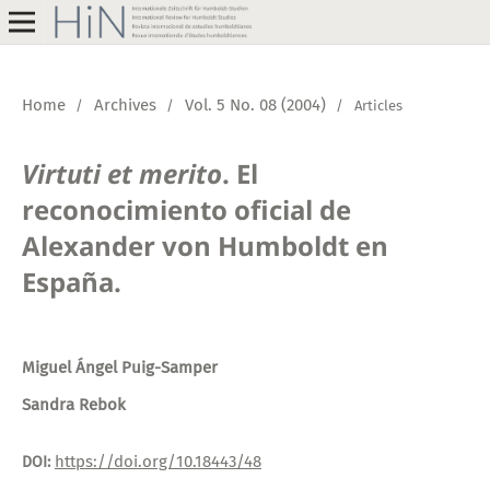
Home
Archives
Vol. 5 No. 08 (2004)
/
/
/
Articles
Virtuti et merito
. El
reconocimiento oficial de
Alexander von Humboldt en
España.
Miguel Ángel Puig-Samper
Sandra Rebok
https://doi.org/10.18443/48
DOI: