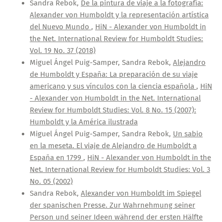
Sandra Rebok,
De la pintura de viaje a la fotografía:
Alexander von Humboldt y la representación artística
del Nuevo Mundo
,
HiN - Alexander von Humboldt in
the Net. International Review for Humboldt Studies:
Vol. 19 No. 37 (2018)
Miguel Ángel Puig-Samper, Sandra Rebok,
Alejandro
de Humboldt y España: La preparación de su viaje
americano y sus vínculos con la ciencia española
,
HiN
- Alexander von Humboldt in the Net. International
Review for Humboldt Studies: Vol. 8 No. 15 (2007):
Humboldt y la América ilustrada
Miguel Ángel Puig-Samper, Sandra Rebok,
Un sabio
en la meseta. El viaje de Alejandro de Humboldt a
España en 1799
,
HiN - Alexander von Humboldt in the
Net. International Review for Humboldt Studies: Vol. 3
No. 05 (2002)
Sandra Rebok,
Alexander von Humboldt im Spiegel
der spanischen Presse. Zur Wahrnehmung seiner
Person und seiner Ideen während der ersten Hälfte