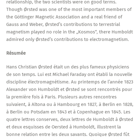
relationship, the two scientists were on good terms.
Though Ørsted was one of the most important members of
the Göttinger Magnetic Association and a real friend of
Gauss and Weber, Ørsted’s contributions to terrestrial
magnetism played no role in the „Kosmos“, there Humboldt
admired only Ørsted’s contributions to electromagnetism.
Résumée
Hans Christian Ørsted était un des plus fameux physiciens
de son temps. Lui est Michael Faraday ont établi la nouvelle
discipline électromagnétisme. Au printemps de l’année 1823
Alexander von Humboldt et Ørsted se sont rencontrés pour
la première fois à Paris. Plusieurs autres rencontres
suivaient, à Altona ou à Hambourg en 1827, à Berlin en 1828,
à Berlin ou Potsdam en 1843 et à Copenhague en 1845. Les
quatre lettres conserves, deux lettres de Humboldt à Ørsted
et deux esquisses de Oersted à Humboldt, illustrent la
bonne relation entre les deux savants. Quoique Ørsted fût