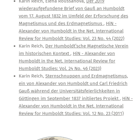
Karin Reich, Elena Roussanova,
Der 2019
wiederaufgefundene Brief von Gauß an Humboldt
vom 17. August 1832 im Umfeld der Erforschung des
Magnetismus und des Erdmagnetismus
,
HiN -
Alexander von Humboldt in the Net. International
Review for Humboldt Studies: Vol. 23 No. 44 (2022)
Karin Reich,
Der Humboldt’sche Magnetische Verein
im historischen Kontext
,
HiN - Alexander von
Humboldt in the Net. International Review for
Humboldt Studies: Vol. 24 No. 46 (2023)
Karin Reich,
Sternschnuppen und Erdmagnetismus,
ein von Alexander von Humboldt und Carl Friedrich
Gauß während der Universitätsfeierlichkeiten in
Göttingen im September 1837 initiiertes Projekt
,
HiN -
Alexander von Humboldt in the Net. International
Review for Humboldt Studies: Vol. 12 No. 23 (2011)