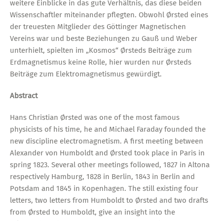
weitere Einblicke in das gute Verhältnis, das diese beiden
Wissenschaftler miteinander pflegten. Obwohl Ørsted eines
der treuesten Mitglieder des Göttinger Magnetischen
Vereins war und beste Beziehungen zu Gauß und Weber
unterhielt, spielten im „Kosmos“ Ørsteds Beiträge zum
Erdmagnetismus keine Rolle, hier wurden nur Ørsteds
Beiträge zum Elektromagnetismus gewürdigt.
Abstract
Hans Christian Ørsted was one of the most famous
physicists of his time, he and Michael Faraday founded the
new discipline electromagnetism. A first meeting between
Alexander von Humboldt and Ørsted took place in Paris in
spring 1823. Several other meetings followed, 1827 in Altona
respectively Hamburg, 1828 in Berlin, 1843 in Berlin and
Potsdam and 1845 in Kopenhagen. The still existing four
letters, two letters from Humboldt to Ørsted and two drafts
from Ørsted to Humboldt, give an insight into the