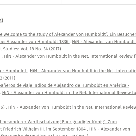
s)
be welcome to the study of Alexander von Humboldt”. Ein Besuche
 bei Alexander von Humboldt 1836
,
HiN - Alexander von Humboldt 
 Studies: Vol. 18 No. 34 (2017)
s
,
HiN - Alexander von Humboldt in the Net. International Review f
ter Humboldt
,
HiN - Alexander von Humboldt in the Net. Internati
2 (2011)
añeros de viaje indios de Alejandro de Humboldt en América -
,
HiN - Alexander von Humboldt in the Net. International Review f
16)
,
HiN - Alexander von Humboldt in the Net. International Revie
)
it besonderer Werthschätzung Euer gnädiger König“. Zum
 Friedrich Wilhelm III. im September 1804
,
HiN - Alexander von