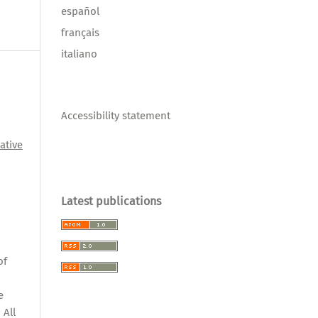
español
français
italiano
Accessibility statement
ative
l
Latest publications
,
of
e
 All