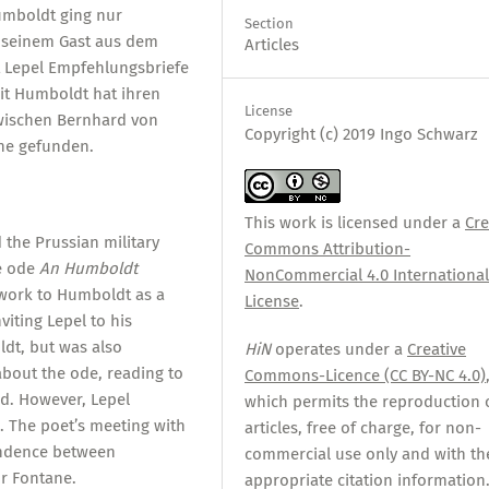
umboldt ging nur
Section
er seinem Gast aus dem
Articles
lt Lepel Empfehlungsbriefe
it Humboldt hat ihren
License
zwischen Bernhard von
Copyright (c) 2019 Ingo Schwarz
ne gefunden.
This work is licensed under a
Cre
 the Prussian military
Commons Attribution-
he ode
An Humboldt
NonCommercial 4.0 Internationa
 work to Humboldt as a
License
.
iting Lepel to his
dt, but was also
HiN
operates under a
Creative
about the ode, reading to
Commons-Licence (CC BY-NC 4.0)
ad. However, Lepel
which permits the reproduction 
k. The poet’s meeting with
articles, free of charge, for non-
ondence between
commercial use only and with th
r Fontane.
appropriate citation information.