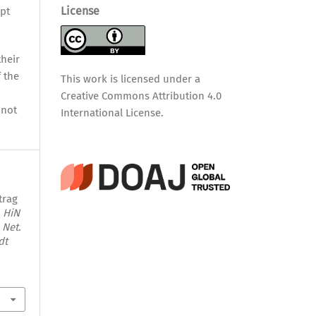
License
pt
their
f the
This work is licensed under a
Creative Commons Attribution 4.0
nnot
International License
.
trag
.
HiN
 Net.
dt