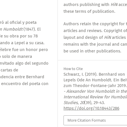
authors publishing with
HiN
acce
these terms of publication.
 al oficial y poeta
Authors retain the copyright for 
n Humboldt
(1847). El
articles and reviews. Copyright o
e su obra por su 78
layout and design of
HiN
articles
ando a Lepel a su casa.
remains with the journal and ca
célebre fue un honor pero
be used in other publications.
 solo de manera
 invitado algo del segundo
How to Cite
 cartas de
Schwarz, I. (2019). Bernhard von
ndencia entre Bernhard
Lepels Ode An Humboldt. Ein Bei
l encuentro del poeta con
zum Theodor-Fontane-Jahr 2019
- Alexander Von Humboldt in the
International Review for Humbol
Studies
,
20
(39), 29-43.
https://doi.org/10.18443/286
More Citation Formats