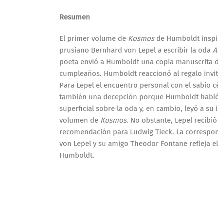
Resumen
El primer volume de
Kosmos
de Humboldt inspiró
prusiano Bernhard von Lepel a escribir la oda
A
poeta envió a Humboldt una copia manuscrita d
cumpleaños. Humboldt reaccionó al regalo invit
Para Lepel el encuentro personal con el sabio 
también una decepción porque Humboldt habló
superficial sobre la oda y, en cambio, leyó a su
volumen de
Kosmos
. No obstante, Lepel recibió
recomendación para Ludwig Tieck. La correspo
von Lepel y su amigo Theodor Fontane refleja e
Humboldt.