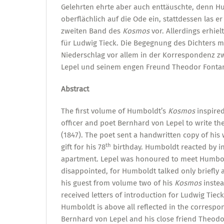
Gelehrten ehrte aber auch enttäuschte, denn H
oberflächlich auf die Ode ein, stattdessen las 
zweiten Band des
Kosmos
vor. Allerdings erhie
für Ludwig Tieck. Die Begegnung des Dichters m
Niederschlag vor allem in der Korrespondenz 
Lepel und seinem engen Freund Theodor Fonta
Abstract
The first volume of Humboldt’s
Kosmos
inspired
officer and poet Bernhard von Lepel to write t
(1847). The poet sent a handwritten copy of his
th
gift for his 78
birthday. Humboldt reacted by inv
apartment. Lepel was honoured to meet Humbol
disappointed, for Humboldt talked only briefly 
his guest from volume two of his
Kosmos
inste
received letters of introduction for Ludwig Tiec
Humboldt is above all reflected in the corresp
Bernhard von Lepel and his close friend Theodo