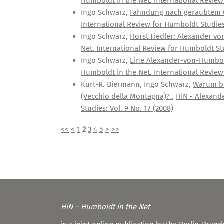
Humboldt in the Net. International Review 
Ingo Schwarz,
Fahndung nach geraubtem G
International Review for Humboldt Studies:
Ingo Schwarz,
Horst Fiedler: Alexander v
Net. International Review for Humboldt Stu
Ingo Schwarz,
Eine Alexander-von-Humboldt
Humboldt in the Net. International Review 
Kurt-R. Biermann, Ingo Schwarz,
Warum be
(Vecchio della Montagna)?
,
HiN - Alexand
Studies: Vol. 9 No. 17 (2008)
<<
<
1
2
3
4
5
>
>>
HiN – Humboldt in the Net