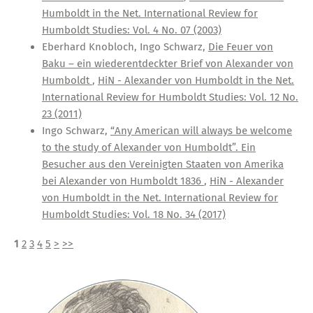
Humboldt in the Net. International Review for
Humboldt Studies: Vol. 4 No. 07 (2003)
Eberhard Knobloch, Ingo Schwarz,
Die Feuer von
Baku – ein wiederentdeckter Brief von Alexander von
Humboldt
,
HiN - Alexander von Humboldt in the Net.
International Review for Humboldt Studies: Vol. 12 No.
23 (2011)
Ingo Schwarz,
“Any American will always be welcome
to the study of Alexander von Humboldt”. Ein
Besucher aus den Vereinigten Staaten von Amerika
bei Alexander von Humboldt 1836
,
HiN - Alexander
von Humboldt in the Net. International Review for
Humboldt Studies: Vol. 18 No. 34 (2017)
1
2
3
4
5
>
>>