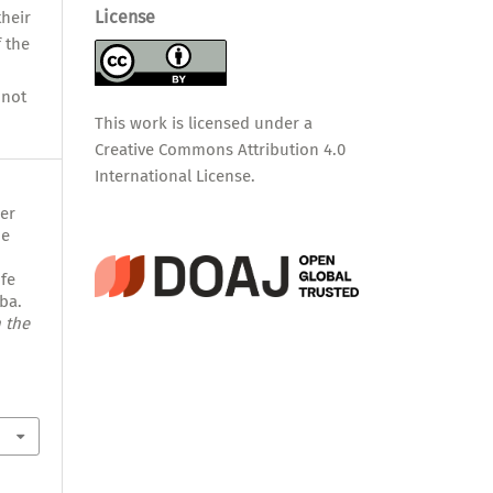
License
their
f the
nnot
This work is licensed under a
Creative Commons Attribution 4.0
International License
.
der
de
ufe
uba.
 the