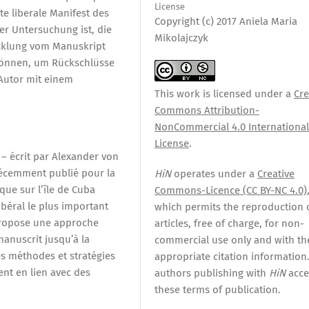
License
ste liberale Manifest des
Copyright (c) 2017 Aniela Maria
der Untersuchung ist, die
Mikolajczyk
wicklung vom Manuskript
können, um Rückschlüsse
Autor mit einem
This work is licensed under a
Cre
Commons Attribution-
NonCommercial 4.0 Internationa
License
.
 – écrit par Alexander von
récemment publié pour la
HiN
operates under a
Creative
ique sur l’île de Cuba
Commons-Licence (CC BY-NC 4.0)
ibéral le plus important
which permits the reproduction 
 propose une approche
articles, free of charge, for non-
manuscrit jusqu’à la
commercial use only and with th
es méthodes et stratégies
appropriate citation information.
nt en lien avec des
authors publishing with
HiN
acce
these terms of publication.