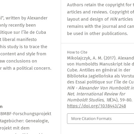
Authors retain the copyright for 
articles and reviews. Copyright o
l“, written by Alexander
layout and design of
HiN
articles
nly recently been
remains with the journal and ca
itique sur l’île de Cuba
be used in other publications.
t liberal manifesto
his study is to trace the
How to Cite
 content and style from
Mikolajczyk, A. M. (2017). Alexan
raw conclusions on
von Humboldts Manuskript Isle 
with a political concern.
Cube. Antilles en général in der
Biblioteka Jagiellońska als Vorst
des Essai politique sur l’île de C
HiN - Alexander Von Humboldt in
Net. International Review for
Humboldt Studies
,
18
(34), 59-80.
https://doi.org/10.18443/248
am
im BMBF-Forschungsprojekt
More Citation Formats
tagebücher: Genealogie,
rojekt mit dem