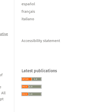
español
français
italiano
ative
Accessibility statement
l
,
Latest publications
of
e
 All
pt