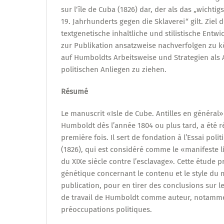
sur l‘île de Cuba (1826) dar, der als das „wichtig
19. Jahrhunderts gegen die Sklaverei“ gilt. Ziel 
textgenetische inhaltliche und stilistische Ent
zur Publikation ansatzweise nachverfolgen zu 
auf Humboldts Arbeitsweise und Strategien als 
politischen Anliegen zu ziehen.
Résumé
Le manuscrit «Isle de Cube. Antilles en général»
Humboldt dès l’année 1804 ou plus tard, a été 
première fois. Il sert de fondation à l’Essai polit
(1826), qui est considéré comme le «manifeste l
du XIXe siècle contre l’esclavage». Cette étude
génétique concernant le contenu et le style du 
publication, pour en tirer des conclusions sur l
de travail de Humboldt comme auteur, notamme
préoccupations politiques.