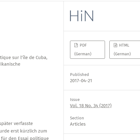
PDF
HTML
(German)
(German)
ique sur l'île de Cuba,
ikanische
Published
2017-04-21
Issue
Vol. 18 No. 34 (2017)
Section
päter verfasste
Articles
wurde erst kürzlich zum
 für den Essai politique