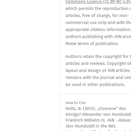
Commons-Licence (CC BY-NC 4.0)
which permits the reproduction 
articles, free of charge, for non-
commercial use only and with th
appropriate citation information.
authors publishing with
HiN
acce
these terms of publication.
Authors retain the copyright for 
articles and reviews. Copyright o
layout and design of
HiN
articles
remains with the journal and ca
be used in other publications.
How to Cite
Holtz, B. (2014). „Cicerone“ des
Königs? Alexander von Humbold
Friedrich Wilhelm III.
HiN - Alexa
Von Humboldt in the Net.