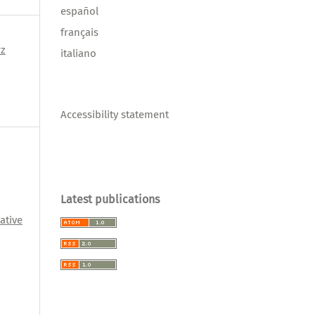
español
français
rz
italiano
Accessibility statement
Latest publications
ative
l