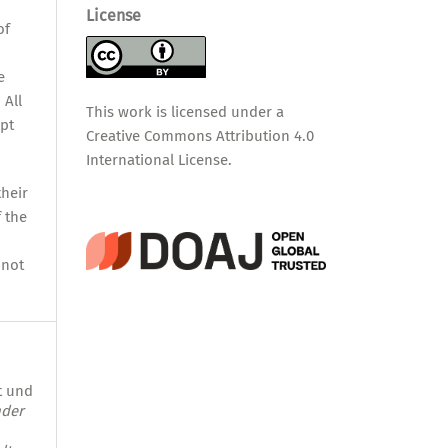
,
License
of
e
 All
This work is licensed under a
pt
Creative Commons Attribution 4.0
International License
.
their
f the
nnot
t und
nder