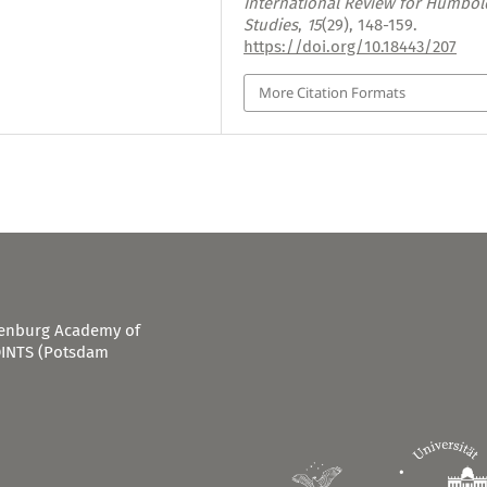
International Review for Humbol
Studies
,
15
(29), 148-159.
https://doi.org/10.18443/207
More Citation Formats
ndenburg Academy of
OINTS (Potsdam