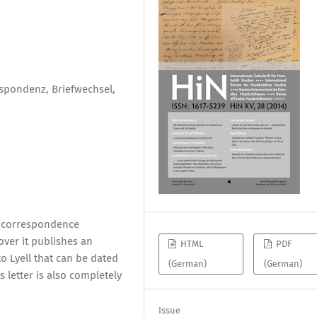
respondenz, Briefwechsel,
d correspondence
ver it publishes an
HTML
PDF
o Lyell that can be dated
(German)
(German)
s letter is also completely
Issue