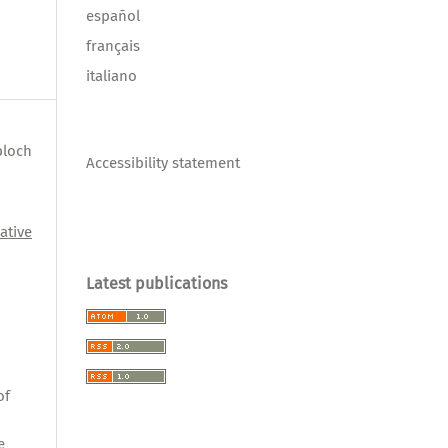
español
français
italiano
bloch
Accessibility statement
ative
l
Latest publications
,
of
e