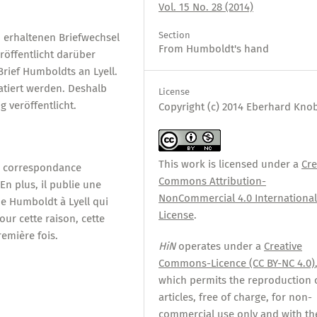
Vol. 15 No. 28 (2014)
Section
n erhaltenen Briefwechsel
From Humboldt's hand
röffentlicht darüber
rief Humboldts an Lyell.
datiert werden. Deshalb
License
g veröffentlicht.
Copyright (c) 2014 Eberhard Kno
This work is licensed under a
Cre
la correspondance
Commons Attribution-
En plus, il publie une
NonCommercial 4.0 Internationa
de Humboldt à Lyell qui
License
.
our cette raison, cette
remière fois.
HiN
operates under a
Creative
Commons-Licence (CC BY-NC 4.0)
which permits the reproduction 
articles, free of charge, for non-
commercial use only and with th