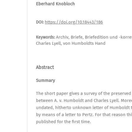
Eberhard Knobloch
https://doi.org/10.18443/186
DOI:
Archiv, Briefe, Briefedition und -kor
Keywords:
Charles Lyell, von Humboldts Hand
Abstract
Summary
The short paper gives a survey of the preserve
between A. v. Humboldt and Charles Lyell. Moreo
undated, hitherto unknown letter of Humboldt t
by means of a letter to Pertz. For that reason thi
published for the first time.