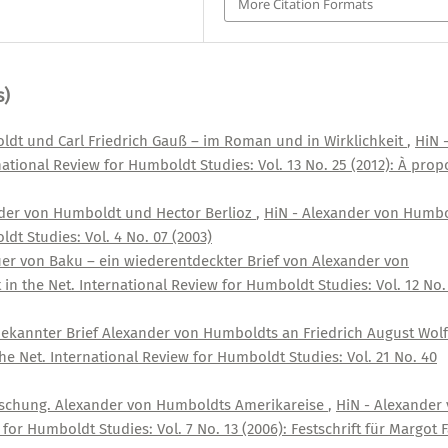
More Citation Formats
s)
dt und Carl Friedrich Gauß – im Roman und in Wirklichkeit
,
HiN 
ational Review for Humboldt Studies: Vol. 13 No. 25 (2012): À prop
der von Humboldt und Hector Berlioz
,
HiN - Alexander von Humb
dt Studies: Vol. 4 No. 07 (2003)
uer von Baku – ein wiederentdeckter Brief von Alexander von
n the Net. International Review for Humboldt Studies: Vol. 12 No.
ekannter Brief Alexander von Humboldts an Friedrich August Wolf
e Net. International Review for Humboldt Studies: Vol. 21 No. 40
schung. Alexander von Humboldts Amerikareise
,
HiN - Alexander
for Humboldt Studies: Vol. 7 No. 13 (2006): Festschrift für Margot 