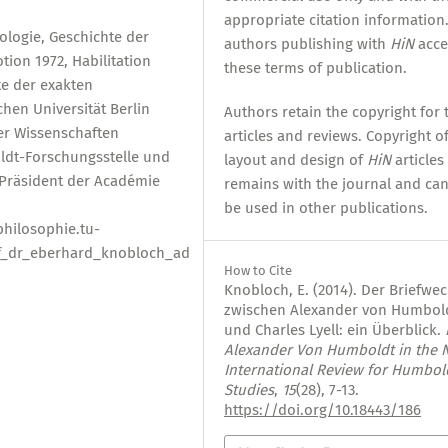
appropriate citation information.
ologie, Geschichte der
authors publishing with
HiN
acce
ion 1972, Habilitation
these terms of publication.
te der exakten
hen Universität Berlin
Authors retain the copyright for 
er Wissenschaften
articles and reviews. Copyright o
ldt-Forschungsstelle und
layout and design of
HiN
articles
 Präsident der Académie
remains with the journal and ca
be used in other publications.
hilosophie.tu-
of_dr_eberhard_knobloch_ad
How to Cite
Knobloch, E. (2014). Der Briefwec
zwischen Alexander von Humbol
und Charles Lyell: ein Überblick.
Alexander Von Humboldt in the N
International Review for Humbol
Studies
,
15
(28), 7-13.
https://doi.org/10.18443/186