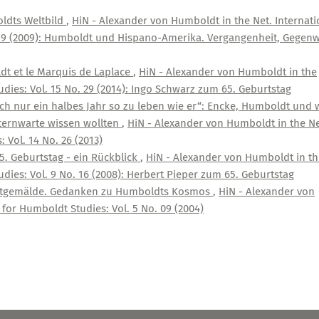
ldts Weltbild
,
HiN - Alexander von Humboldt in the Net. Internati
 19 (2009): Humboldt und Hispano-Amerika. Vergangenheit, Gegenw
t et le Marquis de Laplace
,
HiN - Alexander von Humboldt in the
udies: Vol. 15 No. 29 (2014): Ingo Schwarz zum 65. Geburtstag
ch nur ein halbes Jahr so zu leben wie er“: Encke, Humboldt und 
ternwarte wissen wollten
,
HiN - Alexander von Humboldt in the Ne
 Vol. 14 No. 26 (2013)
5. Geburtstag - ein Rückblick
,
HiN - Alexander von Humboldt in th
dies: Vol. 9 No. 16 (2008): Herbert Pieper zum 65. Geburtstag
ltgemälde. Gedanken zu Humboldts Kosmos
,
HiN - Alexander von
for Humboldt Studies: Vol. 5 No. 09 (2004)