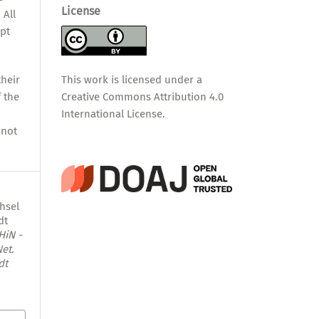
License
 All
pt
This work is licensed under a
their
Creative Commons Attribution 4.0
f the
International License
.
nnot
hsel
dt
HiN -
et.
dt