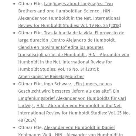
Ottmar Ette,
Languages about Languages: Two
Brothers and one Humboldtian Science
,
HiN -
Alexander von Humboldt in the Net. International
Review for Humboldt Studies: Vol. 19 No. 36 (2018)
Ottmar Ette,
Tras la huella de la vida. El proyecto de
larga duración „Centro Alejandro de Humboldt.
Ciencia en movimiento“ edita los apuntes
transdisciplinarios de Humboldt
,
HiN - Alexander von
Humboldt in the Net. International Review for
Humboldt Studies: Vol. 16 No. 31 (2015):
Amerikanische Reisetagebücher
Ottmar Ette, Ingo Schwarz,
„Ein junges, neues
Geschlecht wird besseres liefern als das alte“. Ein
Empfehlungsbrief Alexander von Humboldts für Carl
Ludwig
,
HiN - Alexander von Humboldt in the Net.
International Review for Humboldt Studies: Vol. 25 No.
48 (2024)
Ottmar Ette,
Alexander von Humboldt in Daniel
Kehlmanns Welt
,
HiN - Alexander von Humboldt in