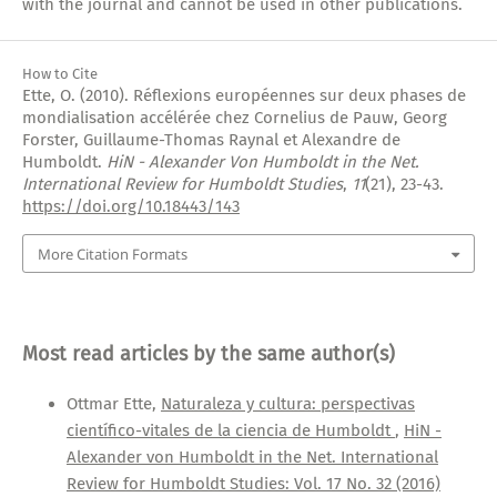
with the journal and cannot be used in other publications.
How to Cite
Ette, O. (2010). Réflexions européennes sur deux phases de
mondialisation accélérée chez Cornelius de Pauw, Georg
Forster, Guillaume-Thomas Raynal et Alexandre de
Humboldt.
HiN - Alexander Von Humboldt in the Net.
International Review for Humboldt Studies
,
11
(21), 23-43.
https://doi.org/10.18443/143
More Citation Formats
Most read articles by the same author(s)
Ottmar Ette,
Naturaleza y cultura: perspectivas
científico-vitales de la ciencia de Humboldt
,
HiN -
Alexander von Humboldt in the Net. International
Review for Humboldt Studies: Vol. 17 No. 32 (2016)