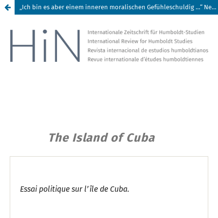
„Ich bin es aber einem inneren moralischen Gefühleschuldig …“ Neue Dokumente und Hintergründe zum Humboldt’schenProtest gegen J. S. Thrashers