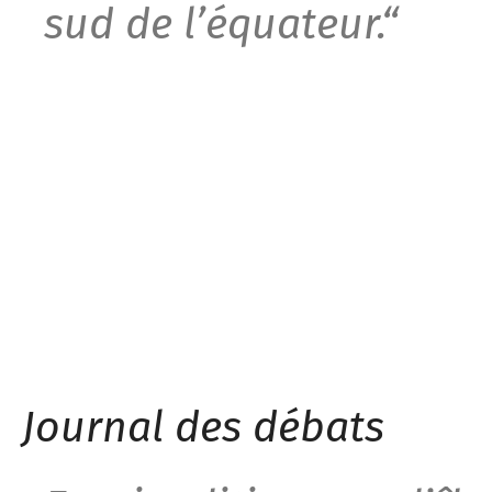
sud de l’équateur
.
“
] Abschriften[,] eine für Gerolt
Journal des débats