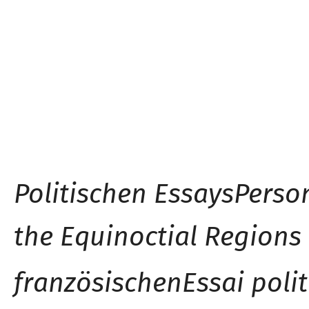
Politischen Essays
Person
the Equinoctial Regions
französischen
Essai poli