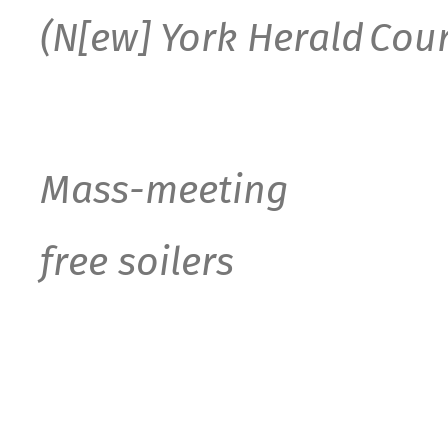
(N[ew] York Heral
d
Cour
Mass-meeting
free soiler
s