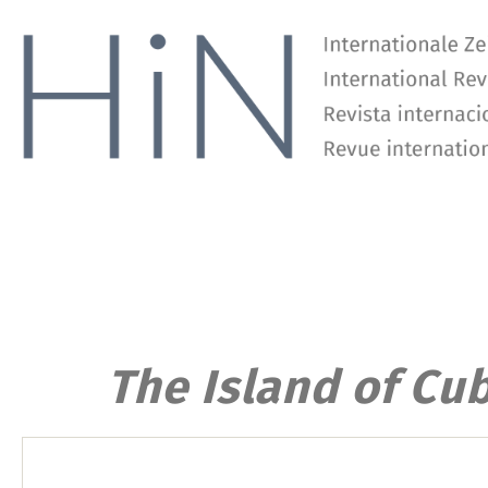
Vera M. Kutzinski, Ingo Schwarz
„Ich bin es aber einem inneren moralischen Gefühle schuldig …“
Neue Dokumente und Hintergründe zum Humboldt’schen Protest gegen J. S. Thrashers
The Island of Cu