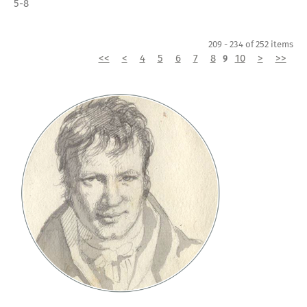
5-8
209 - 234 of 252 items
<<
<
4
5
6
7
8
10
>
>>
9