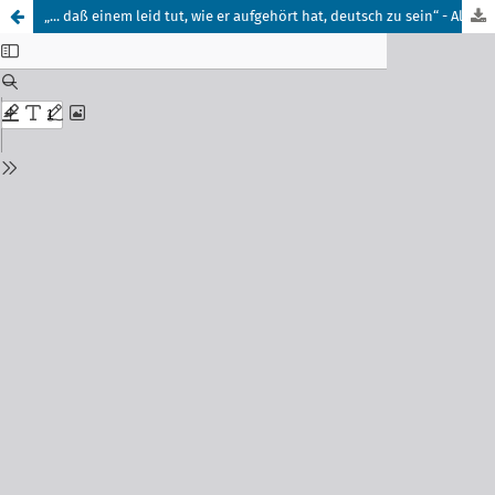
„... daß einem leid tut, wie er aufgehört hat, deutsch zu sein“ - Alexander von Humboldt, Preußen und Amerika