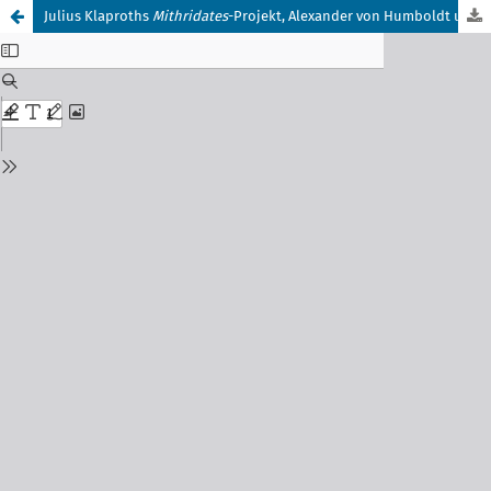
Julius Klaproths
Mithridates
-Projekt, Alexander von Humboldt und das Verlagshaus Cotta