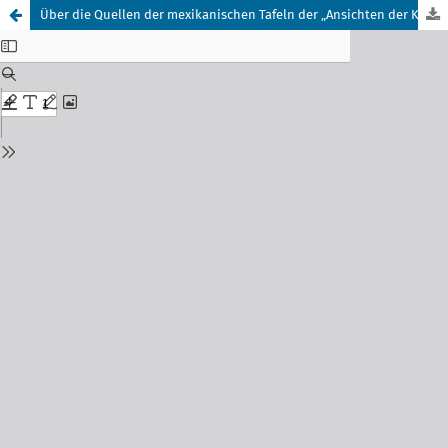
Über die Quellen der mexikanischen Tafeln der „Ansichten der Kordilleren“ im Nachlass Alexander von Humboldts