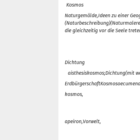
Kosmos
Naturgemälde,
Ideen zu einer Ge
(Naturbeschreibung)
(Naturmalerei
die gleichzeitig vor die Seele trete
Dichtung
aisthesis
kosmos;
Dichtung
(mit w
Erdbürgerschaft
Kosmos
oecumen
kosmos,
apeiron
,
Vorwelt,