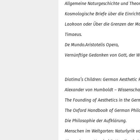
Allgemeine Naturgeschichte und Theo
Kosmologische Briefe über die Einrich
Laokoon oder Über die Grenzen der Ma
Timaeus.
De Mundo.
Aristotelis Opera,
Vernünftige Gedanken von Gott, der W
Diotima’s Childre
n
: German Aesthetic 
Alexander von Humboldt – Wissensch
The Founding of Aesthetics in the Ge
The Oxford Handbook of German Philos
Die Philosophie der Aufklärung
.
Menschen im Weltgarte
n
: Naturlyrik v