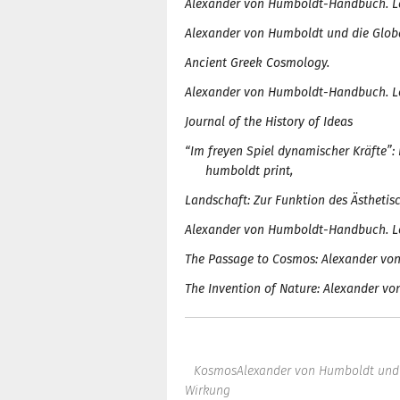
Alexander von Humboldt-Handbuch. Le
Alexander von Humboldt und die Globa
Ancient Greek Cosmology.
Alexander von Humboldt-Handbuch. Le
Journal of the History of Ideas
“Im freyen Spiel dynamischer Kräfte”
humboldt print,
Landschaf
t
: Zur Funktion des Ästhetis
Alexander von Humboldt-Handbuch. Le
The Passage to Cosmo
s
: Alexander vo
The Invention of Natur
e
: Alexander vo
Kosmos
Alexander von Humboldt und 
Wirkung