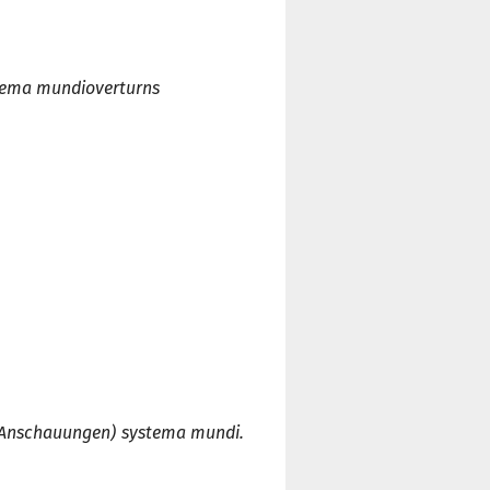
tema mundi
overturns
r Anschauungen
)
systema mundi.