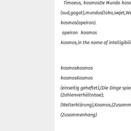
Timaeus,
kosmos
De Mund
o
kos
(sud,
gagat),
mundus
(loka,
swjet,
We
kosmos
(apeiron).
apeiro
n
kosmos
Kosmos,
in the name of intelligibili
kosmos
kosmos
kosmos
Kosmo
s
(einseitig geheftet),
(Die Dinge spie
(Zahlenverhältnisse);
(Welterklärung),
Kosmos,
(Zusamm
(
Zusammenhang
)