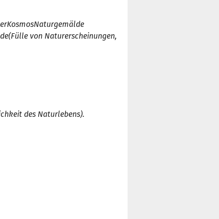
er
Kosmo
s
Naturgemälde
de
(Fülle von Naturerscheinungen,
chkeit des Naturlebens).