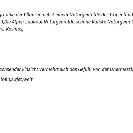
ographie der Pflanzen nebst einem Naturgemälde der Tropenländ
),
Die Alpen
Laokoon
Naturgemäld
e
schöne Künste
Naturgemäl
n).
Kosmos,
achsender Einsicht vermehrt sich das Gefühl von der Unermessli
a
loka,
swjet,
Wel
t