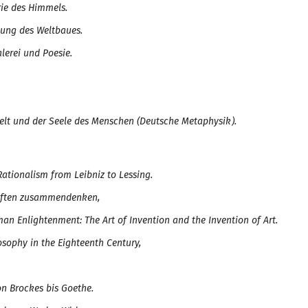
rie des Himmels
.
tung des Weltbaues.
lerei und Poesie.
elt und der Seele des Menschen (Deutsche Metaphysik).
Rationalism from Leibniz to Lessing.
aften zusammendenken,
rman Enlightenmen
t
: The Art of Invention and the Invention of Art.
ophy in the Eighteenth Century,
on Brockes bis Goethe.