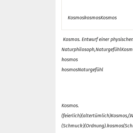
RÉSUMÉ
Kosmos
kosmos
Kosmos
Kosmos. Entwurf einer physische
Naturphilosoph,
Naturgefühl
Kosm
kosmos
kosmos
Naturgefühl
Kosmos.
(feierlich)
(altertümlich)
Kosmos,
(W
(Schmuck)
(Ordnung).
kosmos
(Sch