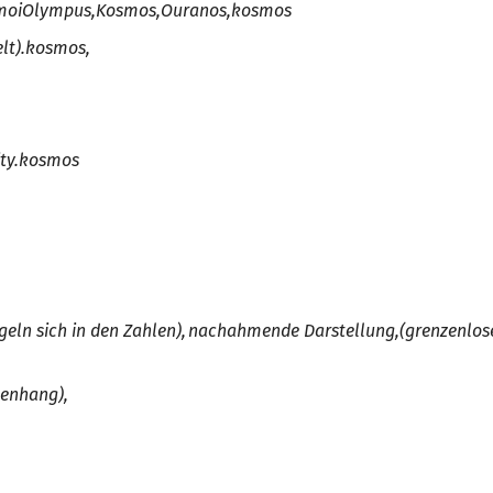
moi
Olympus
,
Kosmos,
Ouranos,
kosmos
lt).
kosmos
,
understood as a structured and meaningful whole.
ty.
kosmos
geln sich in den Zahlen),
nachahmende Darstellung,
(grenzenlos
which are, as it were, an “imitative representation” (
enhang
),