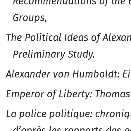
Recommendations of the 
Groups,
The Political Ideas of Ale
Preliminary Study.
Alexander von Humbold
t
: E
Emperor of Libert
y
: Thomas 
La police politiqu
e
: chroni
d’après les rapports des a