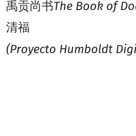
The Book of D
禹贡
尚书
清福
(Proyecto Humboldt Digi