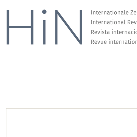
Ottmar Ette und Haiyan REN
Exploring China in Alexander von Humboldt: The Humboldt Center for Transdisciplinary Studies (HCTS), Changsha
ABSTRACT